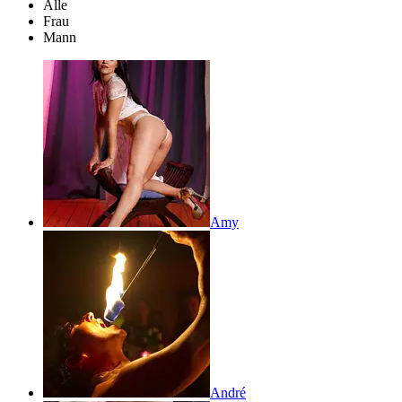
Alle
Frau
Mann
Amy
André