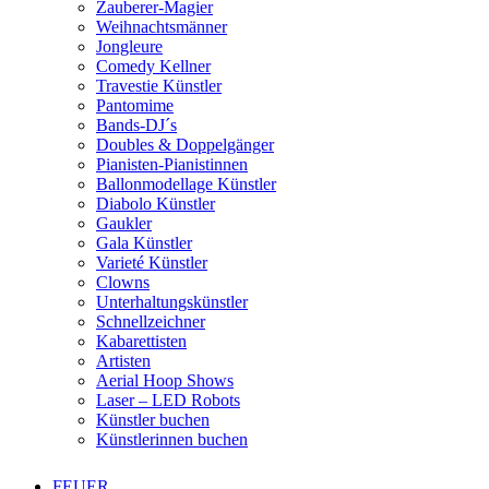
Zauberer-Magier
Weihnachtsmänner
Jongleure
Comedy Kellner
Travestie Künstler
Pantomime
Bands-DJ´s
Doubles & Doppelgänger
Pianisten-Pianistinnen
Ballonmodellage Künstler
Diabolo Künstler
Gaukler
Gala Künstler
Varieté Künstler
Clowns
Unterhaltungskünstler
Schnellzeichner
Kabarettisten
Artisten
Aerial Hoop Shows
Laser – LED Robots
Künstler buchen
Künstlerinnen buchen
FEUER