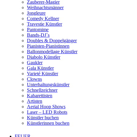
Zauberer-Magier
Weihnachtsmänner
Jongleure
Comedy Kellner
Travestie Künstler
Pantomime
Bands-DJ´s
Doubles & Doppelgänger
Pianisten-Pianistinnen
Ballonmodellage Künstler
Diabolo Künstler
Gaukler
Gala Künstler
Varieté Künstler
Clowns
Unterhaltungskünstler
Schnellzeichner
Kabarettisten
Artisten
Aerial Hoop Shows
Laser – LED Robots
Künstler buchen
Künstlerinnen buchen
FEUER