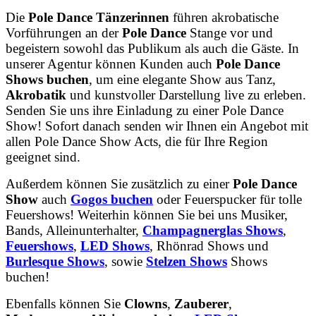
Die
Pole
Dance
Tänzerinnen
führen
akrobatische
Vorführungen
an
der
Pole
Dance
Stange
vor
und
begeistern
sowohl
das
Publikum
als
auch
die
Gäste.
In
unserer
Agentur
können
Kunden
auch
Pole
Dance
Shows
buchen
,
um
eine
elegante
Show
aus
Tanz,
Akrobatik
und
kunstvoller
Darstellung
live
zu
erleben.
Senden
Sie
uns
ihre
Einladung
zu
einer
Pole
Dance
Show!
Sofort
danach
senden
wir
Ihnen
ein
Angebot
mit
allen
Pole
Dance
Show
Acts,
die
für
Ihre
Region
geeignet
sind.
Außerdem können Sie zusätzlich zu einer
Pole Dance
Show
auch
Gogos buchen
oder Feuerspucker für tolle
Feuershows! Weiterhin können Sie bei uns Musiker,
Bands, Alleinunterhalter,
Champagnerglas Shows
,
Feuershows
,
LED Shows
, Rhönrad Shows und
Burlesque Shows
, sowie
Stelzen Shows
Shows
buchen!
Ebenfalls können Sie
Clowns
,
Zauberer
,