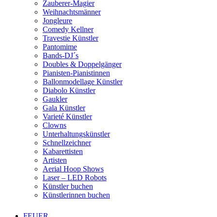
Zauberer-Magier
Weihnachtsmänner
Jongleure
Comedy Kellner
Travestie Künstler
Pantomime
Bands-DJ´s
Doubles & Doppelgänger
Pianisten-Pianistinnen
Ballonmodellage Künstler
Diabolo Künstler
Gaukler
Gala Künstler
Varieté Künstler
Clowns
Unterhaltungskünstler
Schnellzeichner
Kabarettisten
Artisten
Aerial Hoop Shows
Laser – LED Robots
Künstler buchen
Künstlerinnen buchen
FEUER