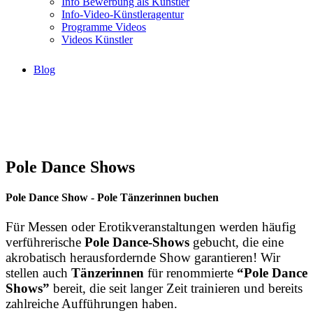
Info Bewerbung als Künstler
Info-Video-Künstleragentur
Programme Videos
Videos Künstler
Blog
Pole Dance Shows
Pole Dance Show - Pole Tänzerinnen buchen
Für
Messen
oder
Erotikveranstaltungen
werden
häufig
verführerische
Pole
Dance-Shows
gebucht,
die
eine
akrobatisch
herausfordernde
Show
garantieren!
Wir
stellen
auch
Tänzerinnen
für
renommierte
“Pole
Dance
Shows”
bereit,
die
seit
langer
Zeit
trainieren
und
bereits
zahlreiche
Aufführungen
haben.