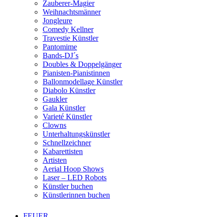
Zauberer-Magier
Weihnachtsmänner
Jongleure
Comedy Kellner
Travestie Künstler
Pantomime
Bands-DJ´s
Doubles & Doppelgänger
Pianisten-Pianistinnen
Ballonmodellage Künstler
Diabolo Künstler
Gaukler
Gala Künstler
Varieté Künstler
Clowns
Unterhaltungskünstler
Schnellzeichner
Kabarettisten
Artisten
Aerial Hoop Shows
Laser – LED Robots
Künstler buchen
Künstlerinnen buchen
FEUER