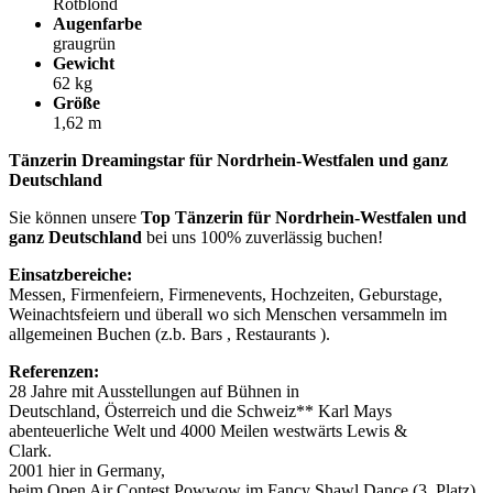
Rotblond
Augenfarbe
graugrün
Gewicht
62 kg
Größe
1,62 m
Tänzerin Dreamingstar für Nordrhein-Westfalen und ganz
Deutschland
Sie können unsere
Top Tänzerin für Nordrhein-Westfalen und
ganz Deutschland
bei uns 100% zuverlässig buchen!
Einsatzbereiche:
Messen, Firmenfeiern, Firmenevents, Hochzeiten, Geburstage,
Weinachtsfeiern und überall wo sich Menschen versammeln im
allgemeinen Buchen (z.b. Bars , Restaurants ).
Referenzen:
28 Jahre mit Ausstellungen auf Bühnen in
Deutschland, Österreich und die Schweiz** Karl Mays
abenteuerliche Welt und 4000 Meilen westwärts Lewis &
Clark.
2001 hier in Germany,
beim Open Air Contest Powwow im Fancy Shawl Dance (3. Platz)