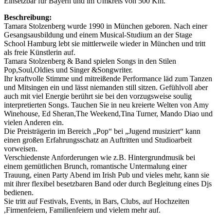
Einsetzbar für Bayern und im Umkreis von 500 Km.
Beschreibung:
Tamara Stolzenberg wurde 1990 in München geboren. Nach einer
Gesangsausbildung und einem Musical-Studium an der Stage
School Hamburg lebt sie mittlerweile wieder in München und tritt
als freie Künstlerin auf.
Tamara Stolzenberg & Band spielen Songs in den Stilen
Pop,Soul,Oldies und Singer &Songwriter.
Ihr kraftvolle Stimme und mitreißende Performance läd zum Tanzen
und Mitsingen ein und lässt niemanden still sitzen. Gefühlvoll aber
auch mit viel Energie berührt sie bei den vorzugsweise soulig
interpretierten Songs. Tauchen Sie in neu kreierte Welten von Amy
Winehouse, Ed Sheran,The Weekend,Tina Turner, Mando Diao und
vielen Anderen ein.
Die Preisträgerin im Bereich „Pop“ bei „Jugend musiziert“ kann
einen großen Erfahrungsschatz an Auftritten und Studioarbeit
vorweisen.
Verschiedenste Anforderungen wie z.B. Hintergrundmusik bei
einem gemütlichen Brunch, romantische Untermalung einer
Trauung, einen Party Abend im Irish Pub und vieles mehr, kann sie
mit ihrer flexibel besetzbaren Band oder durch Begleitung eines Djs
bedienen.
Sie tritt auf Festivals, Events, in Bars, Clubs, auf Hochzeiten
,Firmenfeiern, Familienfeiern und vielem mehr auf.