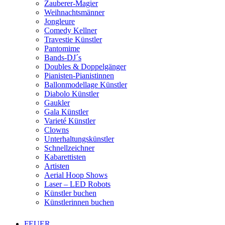
Zauberer-Magier
Weihnachtsmänner
Jongleure
Comedy Kellner
Travestie Künstler
Pantomime
Bands-DJ´s
Doubles & Doppelgänger
Pianisten-Pianistinnen
Ballonmodellage Künstler
Diabolo Künstler
Gaukler
Gala Künstler
Varieté Künstler
Clowns
Unterhaltungskünstler
Schnellzeichner
Kabarettisten
Artisten
Aerial Hoop Shows
Laser – LED Robots
Künstler buchen
Künstlerinnen buchen
FEUER