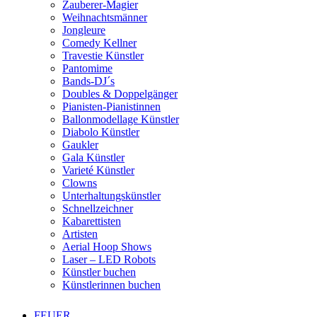
Zauberer-Magier
Weihnachtsmänner
Jongleure
Comedy Kellner
Travestie Künstler
Pantomime
Bands-DJ´s
Doubles & Doppelgänger
Pianisten-Pianistinnen
Ballonmodellage Künstler
Diabolo Künstler
Gaukler
Gala Künstler
Varieté Künstler
Clowns
Unterhaltungskünstler
Schnellzeichner
Kabarettisten
Artisten
Aerial Hoop Shows
Laser – LED Robots
Künstler buchen
Künstlerinnen buchen
FEUER