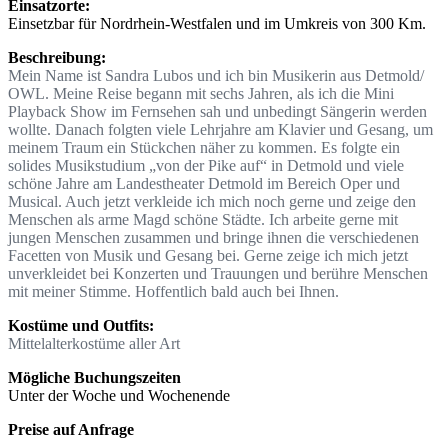
Einsatzorte:
Einsetzbar für Nordrhein-Westfalen und im Umkreis von 300 Km.
Beschreibung:
Mein Name ist Sandra Lubos und ich bin Musikerin aus Detmold/
OWL. Meine Reise begann mit sechs Jahren, als ich die Mini
Playback Show im Fernsehen sah und unbedingt Sängerin werden
wollte. Danach folgten viele Lehrjahre am Klavier und Gesang, um
meinem Traum ein Stückchen näher zu kommen. Es folgte ein
solides Musikstudium „von der Pike auf“ in Detmold und viele
schöne Jahre am Landestheater Detmold im Bereich Oper und
Musical. Auch jetzt verkleide ich mich noch gerne und zeige den
Menschen als arme Magd schöne Städte. Ich arbeite gerne mit
jungen Menschen zusammen und bringe ihnen die verschiedenen
Facetten von Musik und Gesang bei. Gerne zeige ich mich jetzt
unverkleidet bei Konzerten und Trauungen und berühre Menschen
mit meiner Stimme. Hoffentlich bald auch bei Ihnen.
Kostüme und Outfits:
Mittelalterkostüme aller Art
Mögliche Buchungszeiten
Unter der Woche und Wochenende
Preise auf Anfrage