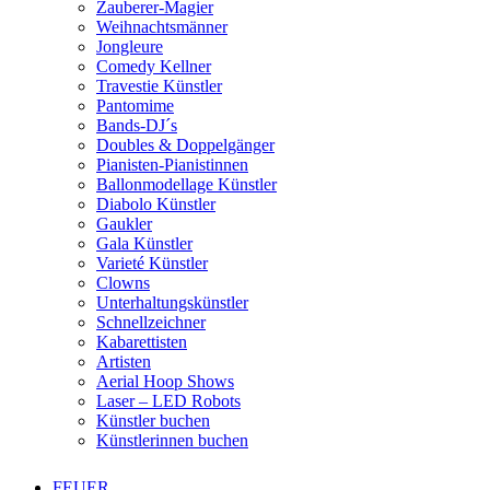
Zauberer-Magier
Weihnachtsmänner
Jongleure
Comedy Kellner
Travestie Künstler
Pantomime
Bands-DJ´s
Doubles & Doppelgänger
Pianisten-Pianistinnen
Ballonmodellage Künstler
Diabolo Künstler
Gaukler
Gala Künstler
Varieté Künstler
Clowns
Unterhaltungskünstler
Schnellzeichner
Kabarettisten
Artisten
Aerial Hoop Shows
Laser – LED Robots
Künstler buchen
Künstlerinnen buchen
FEUER