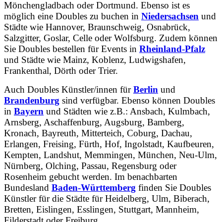
Mönchengladbach oder Dortmund. Ebenso ist es
möglich eine Doubles zu buchen in
Niedersachsen
und
Städte wie Hannover, Braunschweig, Osnabrück,
Salzgitter, Goslar, Celle oder Wolfsburg. Zudem können
Sie Doubles bestellen für Events in
Rheinland-Pfalz
und Städte wie Mainz, Koblenz, Ludwigshafen,
Frankenthal, Dörth oder Trier.
Auch Doubles Künstler/innen für
Berlin
und
Brandenburg
sind verfügbar. Ebenso können Doubles
in
Bayern
und Städten wie z.B.: Ansbach, Kulmbach,
Arnsberg, Aschaffenburg, Augsburg, Bamberg,
Kronach, Bayreuth, Mitterteich, Coburg, Dachau,
Erlangen, Freising, Fürth, Hof, Ingolstadt, Kaufbeuren,
Kempten, Landshut, Memmingen, München, Neu-Ulm,
Nürnberg, Olching, Passau, Regensburg oder
Rosenheim gebucht werden. Im benachbarten
Bundesland
Baden-Württemberg
finden Sie Doubles
Künstler für die Städte für Heidelberg, Ulm, Biberach,
Bretten, Eislingen, Esslingen, Stuttgart, Mannheim,
Filderstadt oder Freiburg.