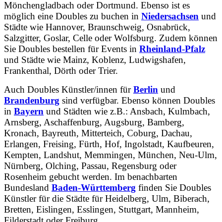
Mönchengladbach oder Dortmund. Ebenso ist es
möglich eine Doubles zu buchen in
Niedersachsen
und
Städte wie Hannover, Braunschweig, Osnabrück,
Salzgitter, Goslar, Celle oder Wolfsburg. Zudem können
Sie Doubles bestellen für Events in
Rheinland-Pfalz
und Städte wie Mainz, Koblenz, Ludwigshafen,
Frankenthal, Dörth oder Trier.
Auch Doubles Künstler/innen für
Berlin
und
Brandenburg
sind verfügbar. Ebenso können Doubles
in
Bayern
und Städten wie z.B.: Ansbach, Kulmbach,
Arnsberg, Aschaffenburg, Augsburg, Bamberg,
Kronach, Bayreuth, Mitterteich, Coburg, Dachau,
Erlangen, Freising, Fürth, Hof, Ingolstadt, Kaufbeuren,
Kempten, Landshut, Memmingen, München, Neu-Ulm,
Nürnberg, Olching, Passau, Regensburg oder
Rosenheim gebucht werden. Im benachbarten
Bundesland
Baden-Württemberg
finden Sie Doubles
Künstler für die Städte für Heidelberg, Ulm, Biberach,
Bretten, Eislingen, Esslingen, Stuttgart, Mannheim,
Filderstadt oder Freiburg.