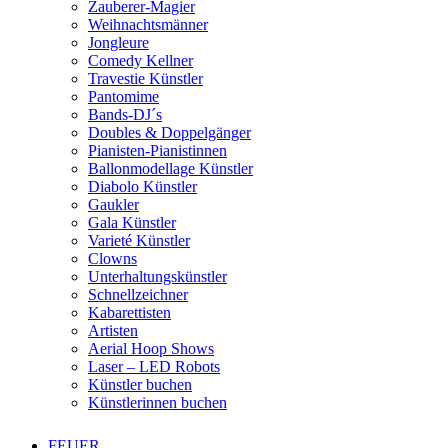
Zauberer-Magier
Weihnachtsmänner
Jongleure
Comedy Kellner
Travestie Künstler
Pantomime
Bands-DJ´s
Doubles & Doppelgänger
Pianisten-Pianistinnen
Ballonmodellage Künstler
Diabolo Künstler
Gaukler
Gala Künstler
Varieté Künstler
Clowns
Unterhaltungskünstler
Schnellzeichner
Kabarettisten
Artisten
Aerial Hoop Shows
Laser – LED Robots
Künstler buchen
Künstlerinnen buchen
FEUER