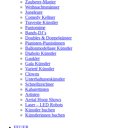
Zauberer-Magier
Weihnachtsmänner
Jongleure
Comedy Kellner
Travestie Künstler
Pantomime
Bands-DJ´s
Doubles & Doppelgänger
Pianisten-Pianistinnen
Ballonmodellage Künstler
Diabolo Künstler
Gaukler
Gala Künstler
Varieté Künstler
Clowns
Unterhaltungskünstler
Schnellzeichner
Kabarettisten
Artisten
Aerial Hoop Shows
Laser – LED Robots
Künstler buchen
Künstlerinnen buchen
FEUER