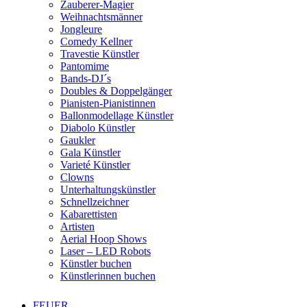
Zauberer-Magier
Weihnachtsmänner
Jongleure
Comedy Kellner
Travestie Künstler
Pantomime
Bands-DJ´s
Doubles & Doppelgänger
Pianisten-Pianistinnen
Ballonmodellage Künstler
Diabolo Künstler
Gaukler
Gala Künstler
Varieté Künstler
Clowns
Unterhaltungskünstler
Schnellzeichner
Kabarettisten
Artisten
Aerial Hoop Shows
Laser – LED Robots
Künstler buchen
Künstlerinnen buchen
FEUER