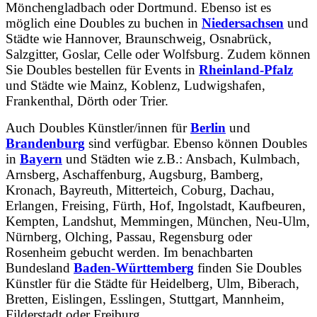
Mönchengladbach oder Dortmund. Ebenso ist es
möglich eine Doubles zu buchen in
Niedersachsen
und
Städte wie Hannover, Braunschweig, Osnabrück,
Salzgitter, Goslar, Celle oder Wolfsburg. Zudem können
Sie Doubles bestellen für Events in
Rheinland-Pfalz
und Städte wie Mainz, Koblenz, Ludwigshafen,
Frankenthal, Dörth oder Trier.
Auch Doubles Künstler/innen für
Berlin
und
Brandenburg
sind verfügbar. Ebenso können Doubles
in
Bayern
und Städten wie z.B.: Ansbach, Kulmbach,
Arnsberg, Aschaffenburg, Augsburg, Bamberg,
Kronach, Bayreuth, Mitterteich, Coburg, Dachau,
Erlangen, Freising, Fürth, Hof, Ingolstadt, Kaufbeuren,
Kempten, Landshut, Memmingen, München, Neu-Ulm,
Nürnberg, Olching, Passau, Regensburg oder
Rosenheim gebucht werden. Im benachbarten
Bundesland
Baden-Württemberg
finden Sie Doubles
Künstler für die Städte für Heidelberg, Ulm, Biberach,
Bretten, Eislingen, Esslingen, Stuttgart, Mannheim,
Filderstadt oder Freiburg.