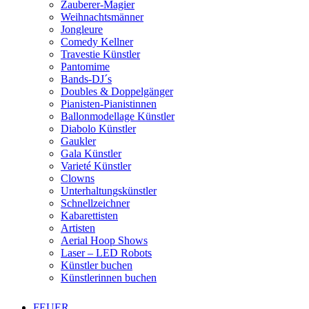
Zauberer-Magier
Weihnachtsmänner
Jongleure
Comedy Kellner
Travestie Künstler
Pantomime
Bands-DJ´s
Doubles & Doppelgänger
Pianisten-Pianistinnen
Ballonmodellage Künstler
Diabolo Künstler
Gaukler
Gala Künstler
Varieté Künstler
Clowns
Unterhaltungskünstler
Schnellzeichner
Kabarettisten
Artisten
Aerial Hoop Shows
Laser – LED Robots
Künstler buchen
Künstlerinnen buchen
FEUER