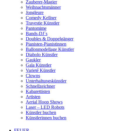
Zauberer-Magier
Weihnachtsmänner
Jongleure
Comedy Kellner
Travestie Künstler
Pantomime
Bands-DJ´s
Doubles & Doppelgänger
Pianisten-Pianistinnen
Ballonmodellage Künstler
Diabolo Künstler
Gaukler
Gala Künstler
Varieté Künstler
Clowns
Unterhaltungskünstler
Schnellzeichner
Kabarettisten
Artisten
Aerial Hoop Shows
Laser – LED Robots
Künstler buchen
Künstlerinnen buchen
FEUER