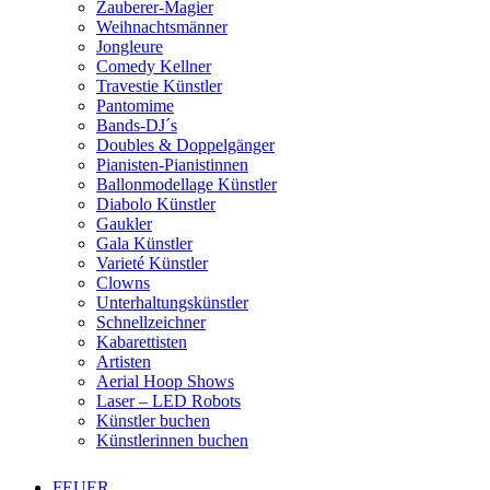
Zauberer-Magier
Weihnachtsmänner
Jongleure
Comedy Kellner
Travestie Künstler
Pantomime
Bands-DJ´s
Doubles & Doppelgänger
Pianisten-Pianistinnen
Ballonmodellage Künstler
Diabolo Künstler
Gaukler
Gala Künstler
Varieté Künstler
Clowns
Unterhaltungskünstler
Schnellzeichner
Kabarettisten
Artisten
Aerial Hoop Shows
Laser – LED Robots
Künstler buchen
Künstlerinnen buchen
FEUER