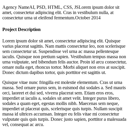
Agency Name
AI, PSD, HTML, CSS, JS
Lorem ipsum dolor sit
amet, consectetur adipiscing elit. Cras in vestibulum nulla, at
consectetur urna ut eleifend fermentum.
October 2014
Project Description
Lorem ipsum dolor sit amet, consectetur adipiscing elit. Quisque
varius placerat sagittis. Nam mattis consectetur leo, non scelerisque
sem consectetur ut. Suspendisse vel urna ac massa pellentesque
iaculis. Quisque non pretium sapien. Vestibulum tempus massa non
urna vulputate, sed bibendum felis auctor. Proin id arcu consectetur,
ornare nulla eget, rhoncus tortor. Morbi aliquet non eros at suscipit.
Donec dictum dapibus tortor, quis porttitor est sagittis ut.
Quisque vitae nunc fringilla est molestie elementum. Cras ut urna
massa. Sed ornare purus sem, in euismod dui sodales a. Sed mauris
orci, laoreet et dui sed, viverra placerat sem. Etiam eros eros,
imperdiet ut iaculis a, sodales sit amet velit. Integer purus libero,
sodales a quam eget, egestas mollis nibh. Maecenas sem neque,
imperdiet ut placerat quis, scelerisque quis turpis. Nullam suscipit
massa id ultrices accumsan. Integer eu felis vitae mi consectetur
vulputate quis quis turpis. Donec justo sapien, porttitor a malesuada
vel, consequat ac arcu.