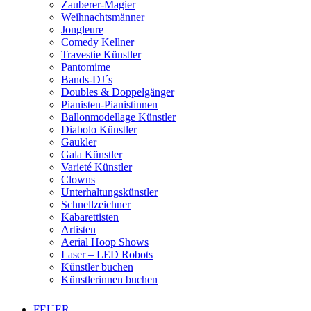
Zauberer-Magier
Weihnachtsmänner
Jongleure
Comedy Kellner
Travestie Künstler
Pantomime
Bands-DJ´s
Doubles & Doppelgänger
Pianisten-Pianistinnen
Ballonmodellage Künstler
Diabolo Künstler
Gaukler
Gala Künstler
Varieté Künstler
Clowns
Unterhaltungskünstler
Schnellzeichner
Kabarettisten
Artisten
Aerial Hoop Shows
Laser – LED Robots
Künstler buchen
Künstlerinnen buchen
FEUER