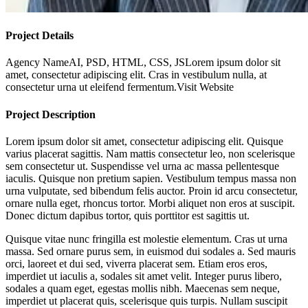
Project Details
Agency Name
AI, PSD, HTML, CSS, JS
Lorem ipsum dolor sit
amet, consectetur adipiscing elit. Cras in vestibulum nulla, at
consectetur urna ut eleifend fermentum.
Visit Website
Project Description
Lorem ipsum dolor sit amet, consectetur adipiscing elit. Quisque
varius placerat sagittis. Nam mattis consectetur leo, non scelerisque
sem consectetur ut. Suspendisse vel urna ac massa pellentesque
iaculis. Quisque non pretium sapien. Vestibulum tempus massa non
urna vulputate, sed bibendum felis auctor. Proin id arcu consectetur,
ornare nulla eget, rhoncus tortor. Morbi aliquet non eros at suscipit.
Donec dictum dapibus tortor, quis porttitor est sagittis ut.
Quisque vitae nunc fringilla est molestie elementum. Cras ut urna
massa. Sed ornare purus sem, in euismod dui sodales a. Sed mauris
orci, laoreet et dui sed, viverra placerat sem. Etiam eros eros,
imperdiet ut iaculis a, sodales sit amet velit. Integer purus libero,
sodales a quam eget, egestas mollis nibh. Maecenas sem neque,
imperdiet ut placerat quis, scelerisque quis turpis. Nullam suscipit