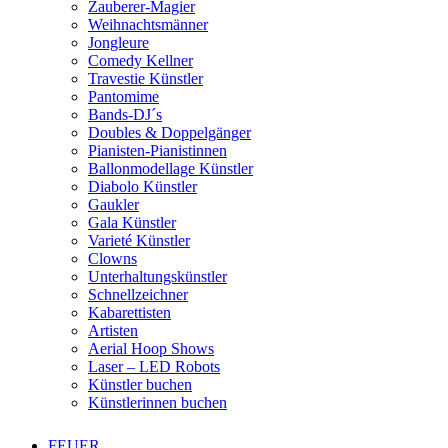
Zauberer-Magier
Weihnachtsmänner
Jongleure
Comedy Kellner
Travestie Künstler
Pantomime
Bands-DJ´s
Doubles & Doppelgänger
Pianisten-Pianistinnen
Ballonmodellage Künstler
Diabolo Künstler
Gaukler
Gala Künstler
Varieté Künstler
Clowns
Unterhaltungskünstler
Schnellzeichner
Kabarettisten
Artisten
Aerial Hoop Shows
Laser – LED Robots
Künstler buchen
Künstlerinnen buchen
FEUER