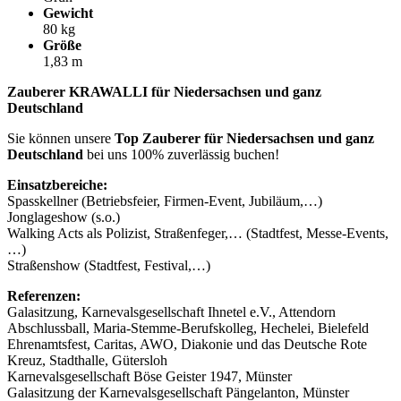
Gewicht
80 kg
Größe
1,83 m
Zauberer KRAWALLI für Niedersachsen und ganz
Deutschland
Sie können unsere
Top Zauberer für Niedersachsen und ganz
Deutschland
bei uns 100% zuverlässig buchen!
Einsatzbereiche:
Spasskellner (Betriebsfeier, Firmen-Event, Jubiläum,…)
Jonglageshow (s.o.)
Walking Acts als Polizist, Straßenfeger,… (Stadtfest, Messe-Events,
…)
Straßenshow (Stadtfest, Festival,…)
Referenzen:
Galasitzung, Karnevalsgesellschaft Ihnetel e.V., Attendorn
Abschlussball, Maria-Stemme-Berufskolleg, Hechelei, Bielefeld
Ehrenamtsfest, Caritas, AWO, Diakonie und das Deutsche Rote
Kreuz, Stadthalle, Gütersloh
Karnevalsgesellschaft Böse Geister 1947, Münster
Galasitzung der Karnevalsgesellschaft Pängelanton, Münster