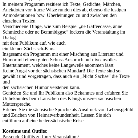
In meinem Programm rezitiere ich Texte, Gedichte, Märchen,
Anekdoten vor, kurze Witze runden dies ab, ebenso die lustigen
Anmoderationen bzw. Überleitungen zu und zwischen den
einzelnen Texten.
Verschiedene Dinge, wie zum Beispiel „ne Gaffeedasse, änne
Schmieche oder ne Bemmbiggse“ lockern die Veranstaltung im
Dialog
mit dem Publikum auf, wie auch
ein kleiner Sächsisch-Kurs.
Insgesamt ein Programm mit einer Mischung aus Literatur und
Humor mit einem guten Schuss Anspruch auf niveauvolles
Entertainment, welches keine Langeweile auommen lässt.
Keine Angst vor der sächsischen Mundart! Die Texte sind so
gewählt und vorgetragen, dass auch ein „Nicht-Sachse“ die Texte
und
den sächsischen Humor verstehen kann.
Genießen Sie und Ihr Publikum also Bekanntes und erfahren Sie
Unbekanntes beim Lauschen des Klangs unserer sächsischen
Muttersprache.
Erleben Sie die sächsische Sprache als Ausdruck von Lebensgefühl
und Zeichen von Heimatverbundenheit. Lassen Sie sich
entführen auf eine heiter-sächsische Reise.
Kostüme und Outfits:
Passende Outfits zu Ihrer Veranstaltung