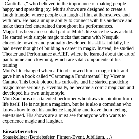
“Cantinflas,” who believed in the importance of making people
happy and spreading joy. Muti’s shows are designed to create a
laugh triangle, where people can laugh at him, at themselves, and
with him. He has a unique ability to connect with his audience and
make them feel entertained throughout his performances.
Magic has been an essential part of Muti’s life since he was a child.
He started with simple magic tricks that came with Nesquik
chocolate powder and gradually developed his skills. Initially, he
had never thought of building a career in magic. Instead, he studied
Theater and Performance at AIEP, where he learned about the art of
pantomime and clowning, which are vital components of his
training.
Muti’s life changed when a friend showed him a magic trick and
gave him a book called “Cartomagia Fundamental” by Vicente
Canuto. This book piqued his curiosity, and he started practicing
magic more seriously. Eventually, he became a comic magician and
developed his own unique style.
Muti Santarosa is a talented performer who draws inspiration from
life itself. He is not just a magician, but he is also a comedian who
knows how to get his audience laughing and leave them feeling
entertained. His shows are a must-see for anyone who wants to
experience magic and laughter.
Einsatzbereiche:
Spasskellner (Betriebsfeier, Firmen-Event, Jubiläum,…)