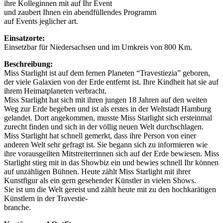
ihre Kolleginnen mit auf Ihr Event
und zaubert Ihnen ein abendfüllendes Programm
auf Events jeglicher art.
Einsatzorte:
Einsetzbar für Niedersachsen und im Umkreis von 800 Km.
Beschreibung:
Miss Starlight ist auf dem fernen Planeten “Travestiezia” geboren,
der viele Galaxien von der Erde entfernt ist. Ihre Kindheit hat sie auf
ihrem Heimatplaneten verbracht.
Miss Starlight hat sich mit ihren jungen 18 Jahren auf den weiten
Weg zur Erde begeben und ist als erstes in der Weltstadt Hamburg
gelandet. Dort angekommen, musste Miss Starlight sich ersteinmal
zurecht finden und sich in der völlig neuen Welt durchschlagen.
Miss Starlight hat schnell gemerkt, dass ihre Person von einer
anderen Welt sehr gefragt ist. Sie begann sich zu informieren wie
ihre vorausgeilten Mitstreiterrinnen sich auf der Erde bewiesen. Miss
Starlight stieg mit in das Showbiz ein und bewies schnell Ihr können
auf unzähligen Bühnen. Heute zählt Miss Starlight mit ihrer
Kunstfigur als ein gern gesehender Künstler in vielen Shows.
Sie ist um die Welt gereist und zählt heute mit zu den hochkarätigen
Künstlern in der Travestie-
branche.