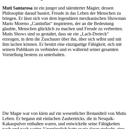
Muti Santarosa
ist ein junger und talentierter Magier, dessen
Philosophie darauf basiert, Freude in das Leben der Menschen zu
bringen. Er lässt sich von dem legendären mexikanischen Showman
Mario Moreno „Cantinflas“ inspirieren, der an die Bedeutung
glaubte, Menschen glücklich zu machen und Freude zu verbreiten.
Mutis Shows sind so gestaltet, dass sie ein „Lach-Dreieck“
erzeugen, in dem die Zuschauer über ihn, über sich selbst und mit
ihm lachen können. Er besitzt eine einzigartige Fähigkeit, sich mit
seinem Publikum zu verbinden und es während seiner gesamten
Vorstellung bestens zu unterhalten.
Die Magie war von klein auf ein wesentlicher Bestandteil von Mutis
Leben. Er begann mit einfachen Zaubertricks, die in Nesquik-
Kakaopulver enthalten waren, und entwickelte seine Fähigkeiten
nach und nach weiter. Ursprünglich hatte er nie daran gedacht, eine