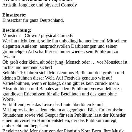
Artistik, Jonglage und physical Comedy
Einsatzorte:
Einsetzbar für ganz Deutschland.
Beschreibung:
Monsieur – Clown / physical Comedy
Wer ihn nicht kennt, sollte ihn unbedingt kennenlernen! Mit seinem
eleganten Äußeren, anspruchsvollen Darbietungen und seiner
grummeligen Art schafft er es immer wieder, sein Publikum zu
fesseln.
Ob groß oder klein, alt oder jung, Mensch oder … vor Monsieur ist
nichts und niemand sicher!
Seit über 10 Jahren steht Monsieur aus Berlin auf den großen und
kleinen Bühnen dieser Welt. Auf Festivals genauso wie auf
Varietébühnen, wenn er loslegt, dann gibt es kein zurück mehr.
Absurde Ideen und Banales aus dem Publikum verwandelt er zu
grandiosen Erlebnissen für alle Beteiligten und das ganz ohne
Worte.
Verblüffend, wie das Leise das Laute übertönen kann!
Mit Improvisationstalent, einem ausgeprägten Blick für komische
Situationen sowie viel Gespür für sein Publikum lässt der Künstler
einen universellen Humor entstehen, der das Publikum anregt,
einbezieht und begeistert .
Begleitet wird Monsieur von der Pianistin Nora Born. Ihre Musik