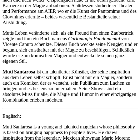
Karriere in der Magie aufzubauen. Stattdessen studierte er Theater
und Performance am AIEP, wo er die Kunst der Pantomime und des
Clownings erlernte – beides wesentliche Bestandteile seiner
Ausbildung.
Mutis Leben veränderte sich, als ein Freund ihm einen Zaubertrick
zeigte und ihm ein Buch namens
Cartomagia Fundamental
von
Vicente Canuto schenkte. Dieses Buch weckte seine Neugier, und er
begann, sich ernsthafter mit der Magie zu beschäftigen. Schließlich
wurde er zum komischen Magier und entwickelte seinen ganz
eigenen Stil.
Muti Santarosa
ist ein talentierter Künstler, der seine Inspiration
aus dem Leben selbst schöpft. Er ist nicht nur ein Magier, sondern
auch ein Komiker, der es versteht, sein Publikum zum Lachen zu
bringen und es bestens zu unterhalten. Seine Shows sind ein
absolutes Muss für alle, die Magie und Humor in einer einzigartigen
Kombination erleben möchten.
Englisch:
Muti Santarosa is a young and talented magician whose philosophy
is based on bringing happiness to people’s lives. He draws
inspiration from the legendary Mexican showman Mario Moreno