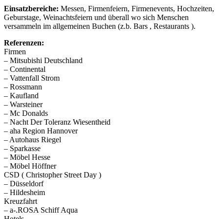
Einsatzbereiche:
Messen, Firmenfeiern, Firmenevents, Hochzeiten,
Geburstage, Weinachtsfeiern und überall wo sich Menschen
versammeln im allgemeinen Buchen (z.b. Bars , Restaurants ).
Referenzen:
Firmen
– Mitsubishi Deutschland
– Continental
– Vattenfall Strom
– Rossmann
– Kaufland
– Warsteiner
– Mc Donalds
– Nacht Der Toleranz Wiesentheid
– aha Region Hannover
– Autohaus Riegel
– Sparkasse
– Möbel Hesse
– Möbel Höffner
CSD ( Christopher Street Day )
– Düsseldorf
– Hildesheim
Kreuzfahrt
– a-.ROSA Schiff Aqua
Hotels