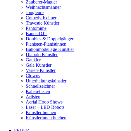
Zauberer-Magier
Weihnachtsmänner
Jongleure
Comedy Kellner
Travestie Künstler
Pantomime
Bands-DJ´s
Doubles & Doppelgänger
Pianisten-Pianistinnen
Ballonmodellage Künstler
Diabolo Künstler
Gaukler
Gala Künstler
Varieté Künstler
Clowns
Unterhaltungskünstler
Schnellzeichner
Kabarettisten
Artisten
Aerial Hoop Shows
Laser – LED Robots
Künstler buchen
Künstlerinnen buchen
FEUER