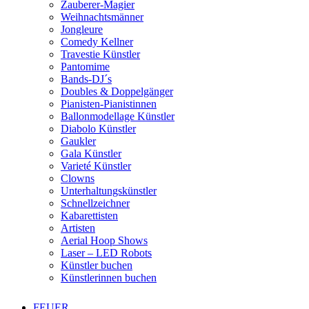
Zauberer-Magier
Weihnachtsmänner
Jongleure
Comedy Kellner
Travestie Künstler
Pantomime
Bands-DJ´s
Doubles & Doppelgänger
Pianisten-Pianistinnen
Ballonmodellage Künstler
Diabolo Künstler
Gaukler
Gala Künstler
Varieté Künstler
Clowns
Unterhaltungskünstler
Schnellzeichner
Kabarettisten
Artisten
Aerial Hoop Shows
Laser – LED Robots
Künstler buchen
Künstlerinnen buchen
FEUER