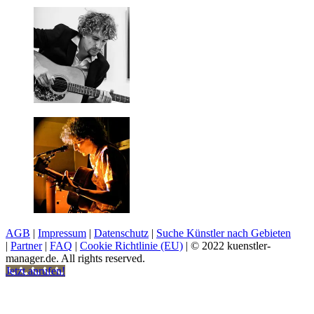
AGB
|
Impressum
|
Datenschutz
|
Suche Künstler nach Gebieten
|
Partner
|
FAQ
|
Cookie Richtlinie (EU)
| © 2022 kuenstler-
manager.de. All rights reserved.
Jetzt anrufen!