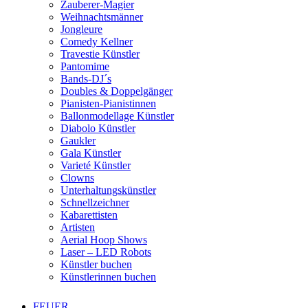
Zauberer-Magier
Weihnachtsmänner
Jongleure
Comedy Kellner
Travestie Künstler
Pantomime
Bands-DJ´s
Doubles & Doppelgänger
Pianisten-Pianistinnen
Ballonmodellage Künstler
Diabolo Künstler
Gaukler
Gala Künstler
Varieté Künstler
Clowns
Unterhaltungskünstler
Schnellzeichner
Kabarettisten
Artisten
Aerial Hoop Shows
Laser – LED Robots
Künstler buchen
Künstlerinnen buchen
FEUER