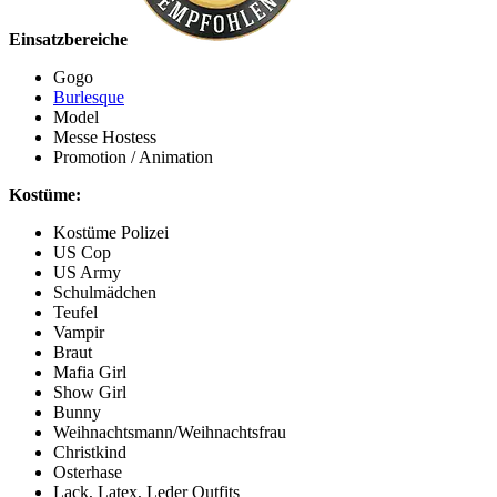
Einsatzbereiche
Gogo
Burlesque
Model
Messe Hostess
Promotion / Animation
Kostüme:
Kostüme Polizei
US Cop
US Army
Schulmädchen
Teufel
Vampir
Braut
Mafia Girl
Show Girl
Bunny
Weihnachtsmann/Weihnachtsfrau
Christkind
Osterhase
Lack, Latex, Leder Outfits