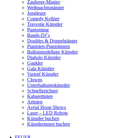
Zauberer-Magier
Weihnachtsmänner
Jongleure
Comedy Kellner
Travestie Künstler
Pantomime
Bands-DJ´s
Doubles & Doppelgänger
Pianisten-Pianistinnen
Ballonmodellage Künstler
Diabolo Künstler
Gaukler
Gala Künstler
Varieté Künstler
Clowns
Unterhaltungskünstler
Schnellzeichner
Kabarettisten
Artisten
Aerial Hoop Shows
Laser – LED Robots
Künstler buchen
Künstlerinnen buchen
FEUER