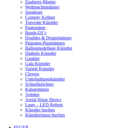
Zauberer-Magier
Weihnachtsmänner
Jongleure
Comedy Kellner
Travestie Künstler
Pantomime
Bands-DJ´s
Doubles & Doppelgänger
Pianisten-Pianistinnen
Ballonmodellage Künstler
Diabolo Künstler
Gaukler
Gala Künstler
Varieté Künstler
Clowns
Unterhaltungskünstler
Schnellzeichner
Kabarettisten
Artisten
Aerial Hoop Shows
Laser – LED Robots
Künstler buchen
Künstlerinnen buchen
FEUER