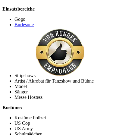
Einsatzbereiche
Gogo
Burlesque
Stripshows
Artist / Akrobat für Tanzshow und Bühne
Model
Sänger
Messe Hostess
Kostüme:
Kostüme Polizei
US Cop
US Army
Schulmädchen