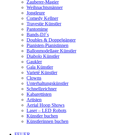
Zauberer-Magier
Weihnachtsmänner
Jongleure
Comedy Kellner
Travestie Künstler
Pantomime
Bands-DJ´s
Doubles & Doppelgänger
Pianisten-Pianistinnen
Ballonmodellage Künstler
Diabolo Künstler
Gaukler
Gala Künstler
Varieté Künstler
Clowns
Unterhaltungskünstler
Schnellzeichner
Kabarettisten
Artisten
Aerial Hoop Shows
Laser – LED Robots
Künstler buchen
Künstlerinnen buchen
FEUER