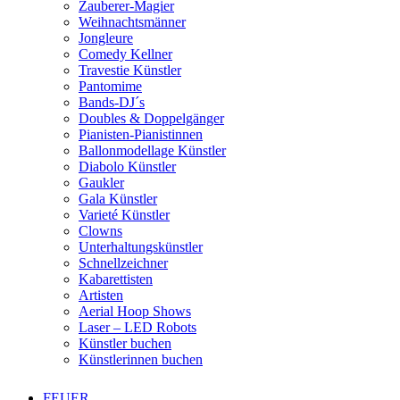
Zauberer-Magier
Weihnachtsmänner
Jongleure
Comedy Kellner
Travestie Künstler
Pantomime
Bands-DJ´s
Doubles & Doppelgänger
Pianisten-Pianistinnen
Ballonmodellage Künstler
Diabolo Künstler
Gaukler
Gala Künstler
Varieté Künstler
Clowns
Unterhaltungskünstler
Schnellzeichner
Kabarettisten
Artisten
Aerial Hoop Shows
Laser – LED Robots
Künstler buchen
Künstlerinnen buchen
FEUER