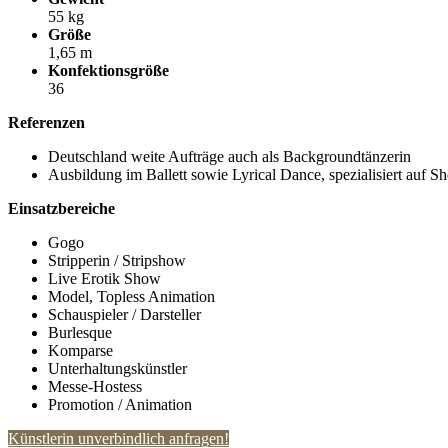
55 kg
Größe
1,65 m
Konfektionsgröße
36
Referenzen
Deutschland weite Aufträge auch als Backgroundtänzerin
Ausbildung im Ballett sowie Lyrical Dance, spezialisiert auf S
Einsatzbereiche
Gogo
Stripperin / Stripshow
Live Erotik Show
Model, Topless Animation
Schauspieler / Darsteller
Burlesque
Komparse
Unterhaltungskünstler
Messe-Hostess
Promotion / Animation
Künstlerin unverbindlich anfragen!