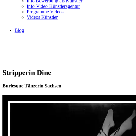
Info Bewerbung als Künstler
Info-Video-Künstleragentur
Programme Videos
Videos Künstler
Blog
Stripperin Dine
Burlesque Tänzerin Sachsen